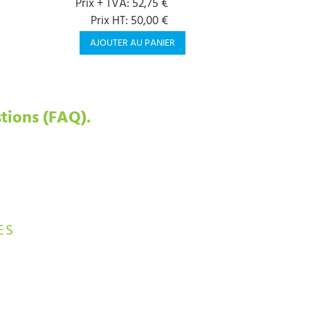
Prix + TVA: 52,75 €
Prix HT: 50,00 €
AJOUTER AU PANIER
tions (FAQ).
ES