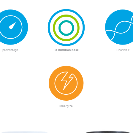
provantage
la nutrition base
lunarich c
innergize!