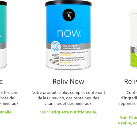
c
Reliv Now
Reli
v offre une
Notre produit le plus complet contenant
Conti
ibrée de
de la LunaRich, des protéines, des
d’ingréd
e minéraux.
vitamines et des minéraux.
répondre 
onnelle
.
Voir l'étiquette nutritionnelle
.
Voir l'ét
vanille
,
vo